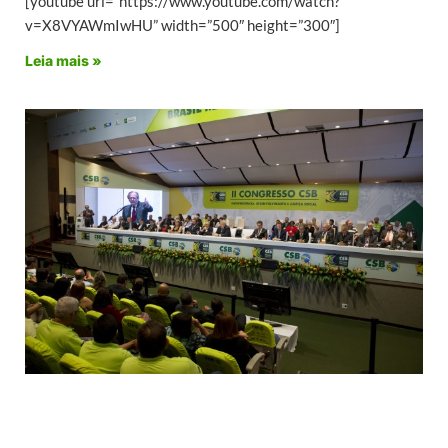
[youtube url=”https://www.youtube.com/watch?
v=X8VYAWmIwHU” width=”500″ height=”300″]
Leia mais »