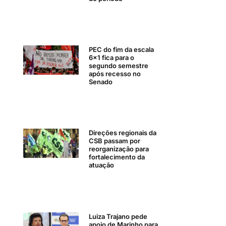
PEC do fim da escala
6×1 fica para o
segundo semestre
após recesso no
Senado
Direções regionais da
CSB passam por
reorganização para
fortalecimento da
atuação
Luiza Trajano pede
apoio de Marinho para