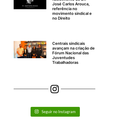
José Carlos Arouca,
referência no
movimento sindical e
no Direito
Centrais sindicais
avançam na criação de
Fórum Nacional das
Juventudes
Trabalhadoras
Seguir no Instagram