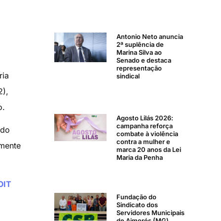
Antonio Neto anuncia
2ª suplência de
Marina Silva ao
a
Senado e destaca
representação
ria
sindical
2),
o.
Agosto Lilás 2026:
campanha reforça
 do
combate à violência
contra a mulher e
lmente
marca 20 anos da Lei
Maria da Penha
OIT
Fundação do
Sindicato dos
Servidores Municipais
de Aimorés (MG)