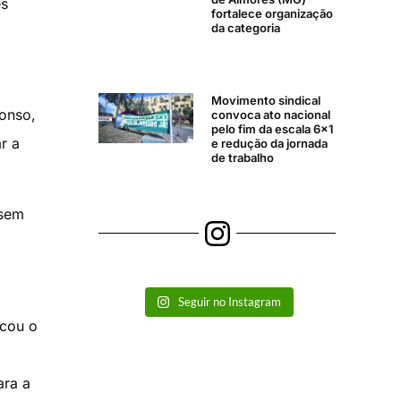
es
fortalece organização
da categoria
Movimento sindical
fonso,
convoca ato nacional
pelo fim da escala 6×1
r a
e redução da jornada
de trabalho
 sem
Seguir no Instagram
ocou o
ara a