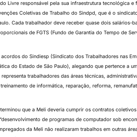
 Livre responsável pela sua infraestrutura tecnológica e f
enções Coletivas de Trabalho do Sindpd, que é o sindicat
aulo. Cada trabalhador deve receber quase dois salários-b
roporcionais de FGTS (Fundo de Garantia do Tempo de Serv
s acordos do Sindiesp (Sindicato dos Trabalhadores nas E
ática do Estado de São Paulo), alegando que pertence a u
representa trabalhadores das áreas técnicas, administrativ
reinamento de informática, reparação, reforma, remanufat
terminou que a Meli deveria cumprir os contratos coletivos
o “desenvolvimento de programas de computador sob enco
mpregados da Meli não realizaram trabalhos em outras áre