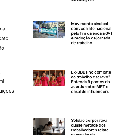
Movimento sindical
uma
convoca ato nacional
pelo fim da escala 6×1
cato
e redução da jornada
de trabalho
foi
s
Ex-BBBs no combate
ao trabalho escravo?
mil
Entenda 9 pontos do
acordo entre MPT e
uições
casal de influencers
Solidão corporativa:
quase metade dos
trabalhadores relata
sensação de