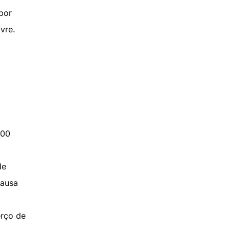
por
vre.
200
de
causa
erço de