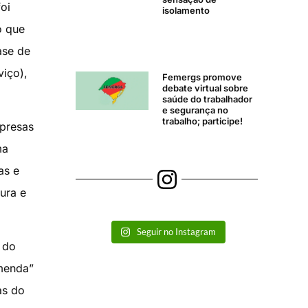
oi
isolamento
o que
ase de
iço),
Femergs promove
debate virtual sobre
saúde do trabalhador
e segurança no
trabalho; participe!
mpresas
ma
as e
ura e
Seguir no Instagram
 do
menda”
as do