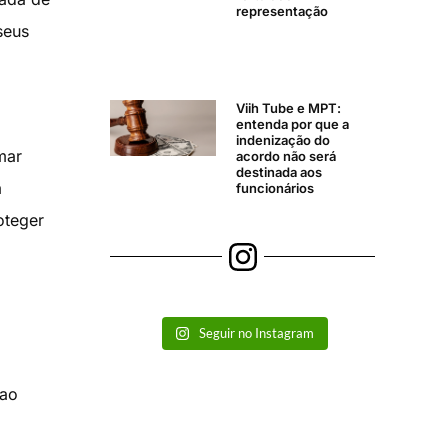
representação
seus
Viih Tube e MPT:
entenda por que a
indenização do
mar
acordo não será
destinada aos
a
funcionários
oteger
Seguir no Instagram
 ao