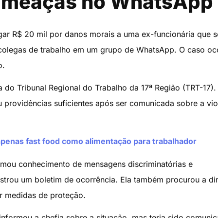
 ameaças no WhatsApp
gar R$ 20 mil por danos morais a uma ex-funcionária que s
 colegas de trabalho em um grupo de WhatsApp. O caso oc
o.
 do Tribunal Regional do Trabalho da 17ª Região (TRT-17).
providências suficientes após ser comunicada sobre a vio
penas fast food como alimentação para trabalhador
omou conhecimento de mensagens discriminatórias e
trou um boletim de ocorrência. Ela também procurou a di
ar medidas de proteção.
informou a chefia sobre a situação, mas teria sido comuni