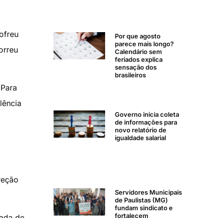
ofreu
Por que agosto
parece mais longo?
orreu
Calendário sem
feriados explica
sensação dos
brasileiros
 Para
lência
Governo inicia coleta
de informações para
novo relatório de
igualdade salarial
reção
Servidores Municipais
de Paulistas (MG)
fundam sindicato e
fortalecem
cada de