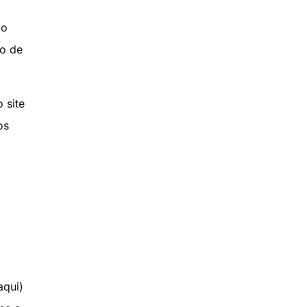
 o
ão de
 site
os
á
aqui)