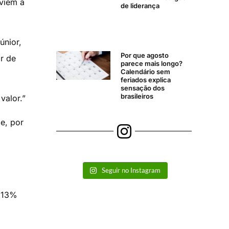
viem a
de liderança
únior,
Por que agosto
r de
parece mais longo?
Calendário sem
feriados explica
sensação dos
brasileiros
valor.”
e, por
Seguir no Instagram
s 13%