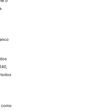
me o
a
ranco
idos
140,
 todos
, como