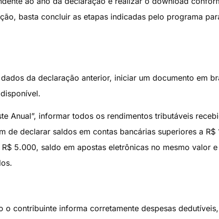
ndente ao ano da declaração e realizar o download confor
lação, basta concluir as etapas indicadas pelo programa par
s dados da declaração anterior, iniciar um documento em b
disponível.
ste Anual”, informar todos os rendimentos tributáveis receb
ém de declarar saldos em contas bancárias superiores a R$ 
 R$ 5.000, saldo em apostas eletrônicas no mesmo valor e
los.
o o contribuinte informa corretamente despesas dedutíveis