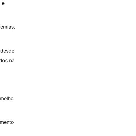
 e
demias,
 desde
dos na
rmelho
amento