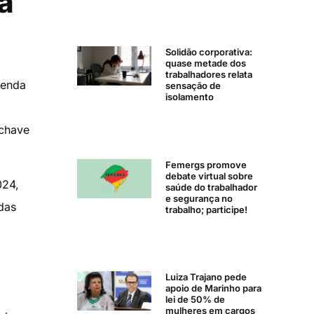
a
Solidão corporativa:
quase metade dos
trabalhadores relata
Renda
sensação de
isolamento
 chave
Femergs promove
debate virtual sobre
024,
saúde do trabalhador
e segurança no
das
trabalho; participe!
Luiza Trajano pede
apoio de Marinho para
lei de 50% de
mulheres em cargos