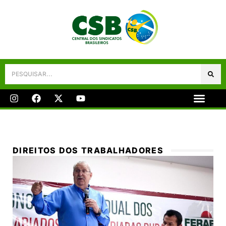
Galeria De Fotos
Fale Conosco
DIREITOS DOS TRABALHADORES