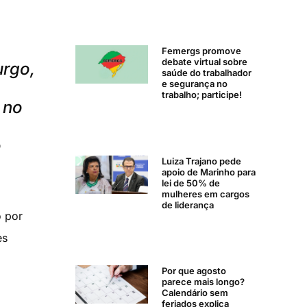
Femergs promove
debate virtual sobre
urgo,
saúde do trabalhador
e segurança no
trabalho; participe!
 no
o
Luiza Trajano pede
apoio de Marinho para
lei de 50% de
mulheres em cargos
de liderança
o por
es
Por que agosto
parece mais longo?
Calendário sem
feriados explica