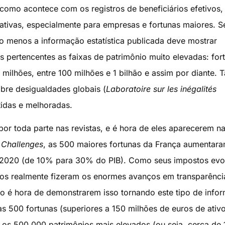
 como acontece com os registros de beneficiários efetivos,
tivas, especialmente para empresas e fortunas maiores. S
lo menos a informação estatística publicada deve mostrar
 pertencentes as faixas de patrimônio muito elevadas: for
0 milhões, entre 100 milhões e 1 bilhão e assim por diante. 
bre desigualdades globais (
Laboratoire sur les inégalités
tidas e melhoradas.
o por toda parte nas revistas, e é hora de eles aparecerem n
a
Challenges
, as 500 maiores fortunas da França aumentar
e 2020 (de 10% para 30% do PIB). Como seus impostos evo
os realmente fizeram os enormes avanços em transparênci
tão é hora de demonstrarem isso tornando este tipo de info
s 500 fortunas (superiores a 150 milhões de euros de ativ
a os 500.000 patrimônios mais elevados (ou seja, cerca de