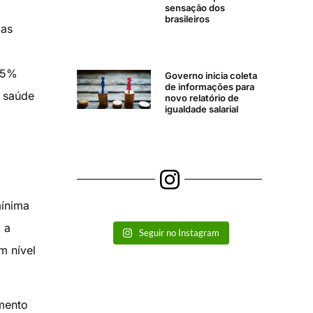
sensação dos
brasileiros
 as
 15%
Governo inicia coleta
de informações para
, saúde
novo relatório de
igualdade salarial
mínima
 a
Seguir no Instagram
m nível
mento