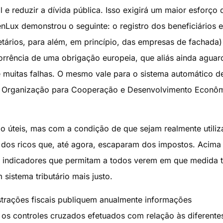
l e reduzir a dívida pública. Isso exigirá um maior esforço 
enLux demonstrou o seguinte: o registro dos beneficiários e
etários, para além, em princípio, das empresas de fachada)
rência de uma obrigação europeia, que aliás ainda aguar
e muitas falhas. O mesmo vale para o sistema automático d
la Organização para Cooperação e Desenvolvimento Econô
o úteis, mas com a condição de que sejam realmente utili
r dos ricos que, até agora, escaparam dos impostos. Acima
m indicadores que permitam a todos verem em que medida 
istema tributário mais justo.
strações fiscais publiquem anualmente informações
os controles cruzados efetuados com relação às diferente