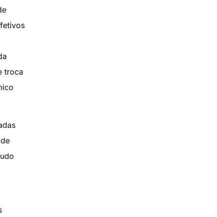
de
fetivos
da
e troca
mico
zadas
 de
tudo
s