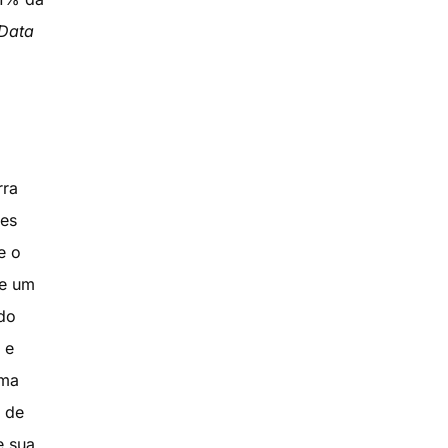
 Data
rra
ses
e o
de um
do
 e
uma
 de
e sua