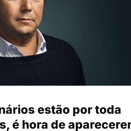
onários estão por toda
as, é hora de aparecer