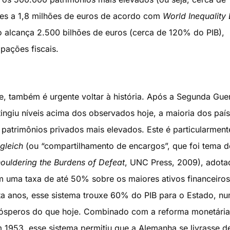
res a 1,8 milhões de euros de acordo com
World Inequality
ão alcança 2.500 bilhões de euros (cerca de 120% do PIB),
pações fiscais.
, também é urgente voltar à história. Após a Segunda Gue
ingiu níveis acima dos observados hoje, a maioria dos paí
 patrimônios privados mais elevados. Este é particularment
gleich
(ou “compartilhamento de encargos”, que foi tema 
ouldering the Burdens of Defeat
, UNC Press, 2009), adota
 uma taxa de até 50% sobre os maiores ativos financeiros
a anos, esse sistema trouxe 60% do PIB para o Estado, n
rósperos do que hoje. Combinado com a reforma monetária
 1953, esse sistema permitiu que a Alemanha se livrasse d