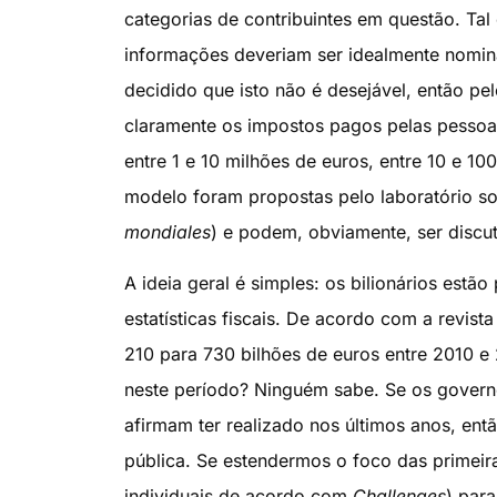
categorias de contribuintes em questão. Tal
informações deveriam ser idealmente nomina
decidido que isto não é desejável, então pe
claramente os impostos pagos pelas pessoas
entre 1 e 10 milhões de euros, entre 10 e 10
modelo foram propostas pelo laboratório so
mondiales
) e podem, obviamente, ser discu
A ideia geral é simples: os bilionários estã
estatísticas fiscais. De acordo com a revist
210 para 730 bilhões de euros entre 2010 
neste período? Ninguém sabe. Se os govern
afirmam ter realizado nos últimos anos, en
pública. Se estendermos o foco das primeira
individuais de acordo com
Challenges
) par