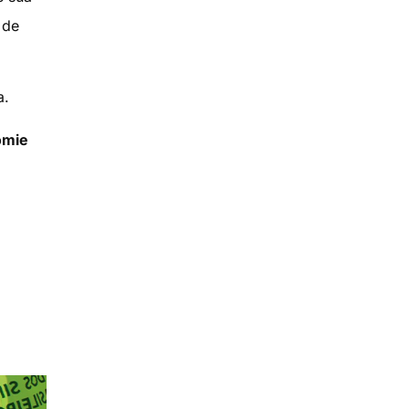
 de
a.
omie