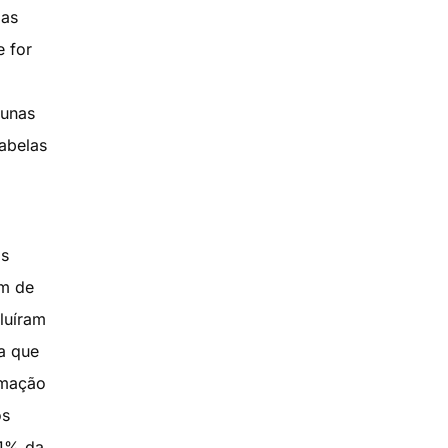
 as
e for
tunas
Tabelas
as
am de
luíram
a que
rmação
os
 1% da