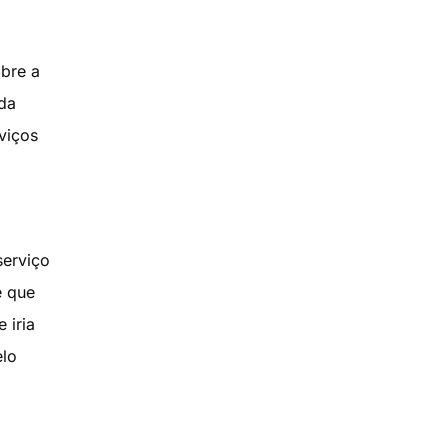
bre a
da
viços
serviço
e que
 iria
elo