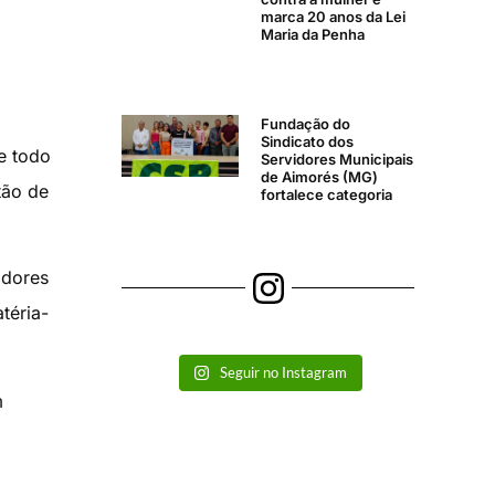
marca 20 anos da Lei
Maria da Penha
Fundação do
Sindicato dos
e todo
Servidores Municipais
de Aimorés (MG)
tão de
fortalece categoria
adores
téria-
Seguir no Instagram
m