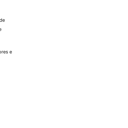
 de
e
ores e