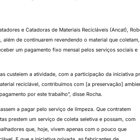
a
tadores e Catadoras de Materiais Recicláveis (Ancat), Rob
e, além de continuarem revendendo o material que coletam,
receber um pagamento fixo mensal pelos serviços sociais e
s custeiem a atividade, com a participação da iniciativa p
terial reciclável, contribuímos com [a preservação] ambien
agamento por este trabalho”, disse Rocha.
passem a pagar pelo serviço de limpeza. Que contratem
tas prestem um serviço de coleta seletiva e possam, com
balhadores que, hoje, vivem apenas com o pouco que
ável. E que a iniciativa privada, as fabricantes de