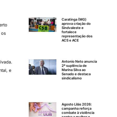
Caratinga (MG)
aprova criação do
erto
Sindvaleste e
fortalece
 os
representação dos
ACS e ACE
Antonio Neto anuncia
rivada.
2ª suplência de
Marina Silva ao
tal, e
Senado e destaca
sindicalismo
Agosto Lilás 2026:
campanha reforça
combate à violência
contra a mulher e