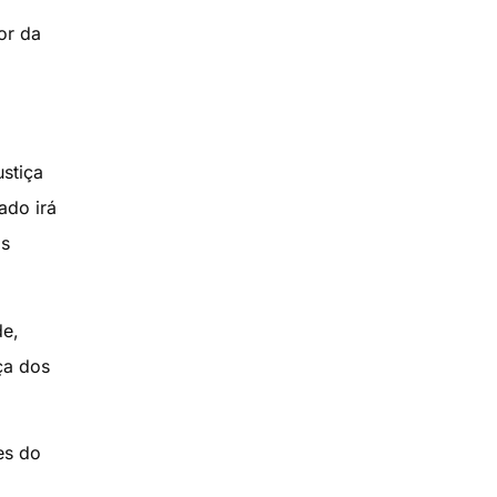
or da
stiça
ado irá
is
de,
ça dos
es do