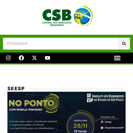
Galeria De Fotos
Fale Conosco
SEESP