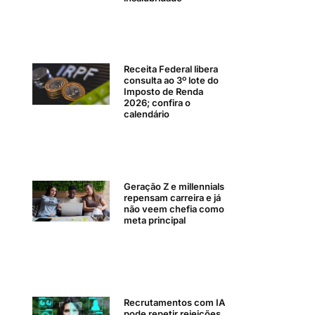
Receita Federal libera
consulta ao 3º lote do
Imposto de Renda
2026; confira o
calendário
Geração Z e millennials
repensam carreira e já
não veem chefia como
meta principal
Recrutamentos com IA
pode repetir rejeições