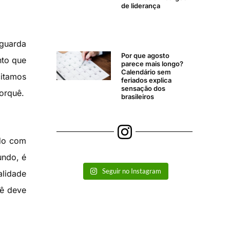
de liderança
 guarda
Por que agosto
nto que
parece mais longo?
Calendário sem
citamos
feriados explica
sensação dos
porquê.
brasileiros
rdo com
undo, é
Seguir no Instagram
alidade
cê deve