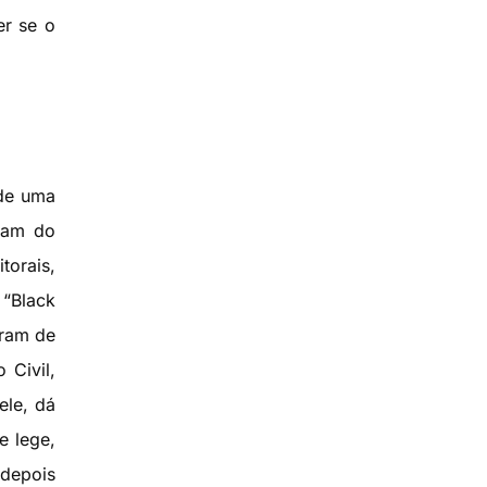
er se o
 de uma
aram do
torais,
 “Black
aram de
 Civil,
ele, dá
e lege,
 depois