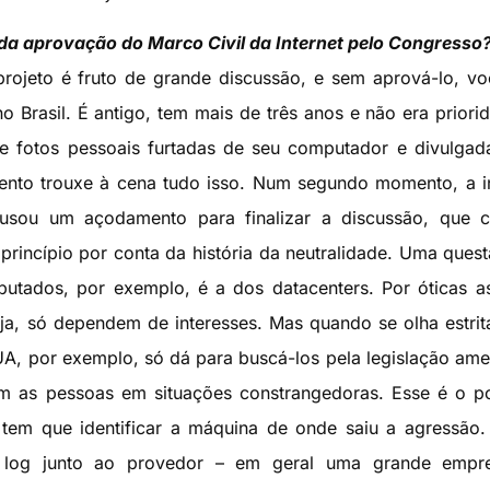
 da aprovação do Marco Civil da Internet pelo Congresso
rojeto é fruto de grande discussão, e sem aprová-lo, vo
Brasil. É antigo, tem mais de três anos e não era priori
ve fotos pessoais furtadas de seu computador e divulga
mento trouxe à cena tudo isso. Num segundo momento, a 
usou um açodamento para finalizar a discussão, que c
rincípio por conta da história da neutralidade. Uma ques
putados, por exemplo, é a dos datacenters. Por óticas a
eja, só dependem de interesses. Mas quando se olha estri
A, por exemplo, só dá para buscá-los pela legislação ame
am as pessoas em situações constrangedoras. Esse é o p
tem que identificar a máquina de onde saiu a agressão
 o log junto ao provedor – em geral uma grande empr