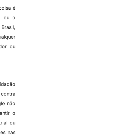
oisa é
, ou o
Brasil,
ualquer
dor ou
idadão
 contra
gle não
antir o
rial ou
ões nas