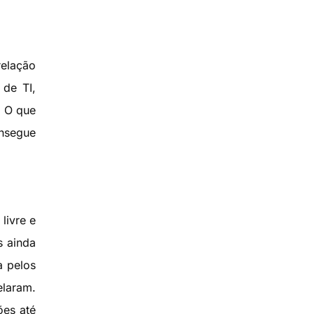
relação
 de TI,
. O que
onsegue
livre e
s ainda
a pelos
laram.
ões até