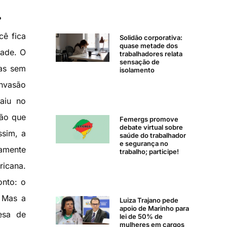
?
cê fica
Solidão corporativa:
quase metade dos
dade. O
trabalhadores relata
sensação de
das sem
isolamento
invasão
aiu no
tão que
Femergs promove
debate virtual sobre
ssim, a
saúde do trabalhador
e segurança no
tamente
trabalho; participe!
ricana.
onto: o
. Mas a
Luiza Trajano pede
apoio de Marinho para
esa de
lei de 50% de
mulheres em cargos