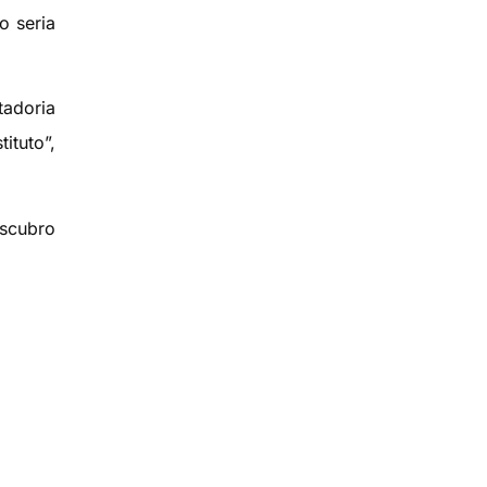
o seria
tadoria
ituto”,
escubro