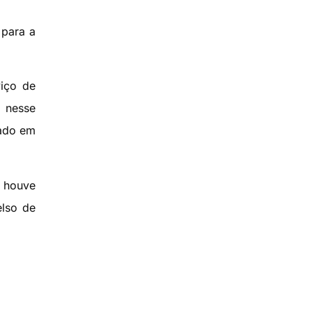
 para a
viço de
 nesse
tado em
e houve
elso de