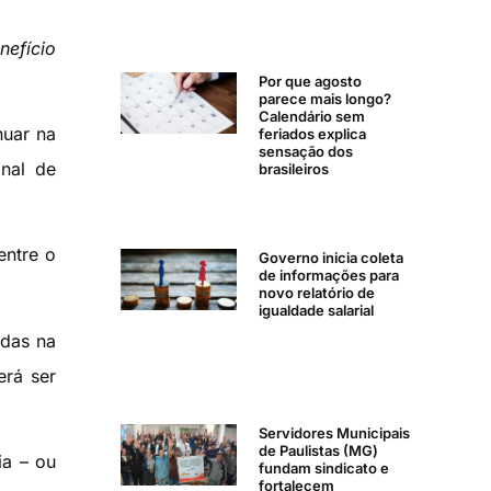
nefício
Por que agosto
parece mais longo?
Calendário sem
nuar na
feriados explica
sensação dos
onal de
brasileiros
entre o
Governo inicia coleta
de informações para
novo relatório de
igualdade salarial
adas na
erá ser
Servidores Municipais
de Paulistas (MG)
ia – ou
fundam sindicato e
fortalecem