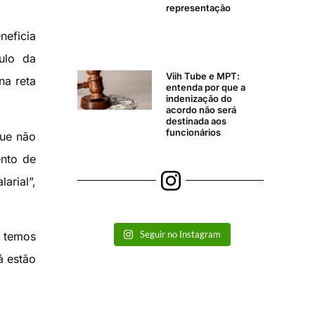
representação
eficia
ulo da
Viih Tube e MPT:
na reta
entenda por que a
indenização do
acordo não será
destinada aos
funcionários
que não
ento de
arial”,
Seguir no Instagram
s temos
á estão