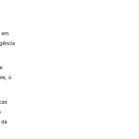
e em
igência
e
le, o
cas
o
 da