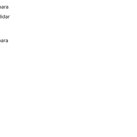
para
lidar
para