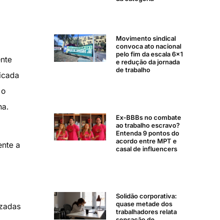
Movimento sindical
convoca ato nacional
pelo fim da escala 6×1
ente
e redução da jornada
de trabalho
licada
 o
na.
Ex-BBBs no combate
ao trabalho escravo?
Entenda 9 pontos do
acordo entre MPT e
ente a
casal de influencers
Solidão corporativa:
quase metade dos
izadas
trabalhadores relata
sensação de