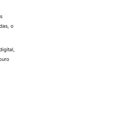
s
das, o
igital,
ouro