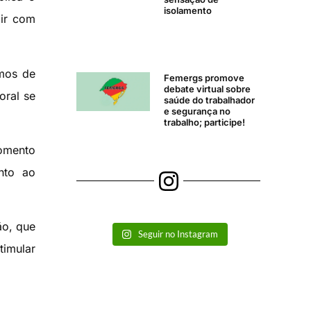
isolamento
gir com
emos de
Femergs promove
debate virtual sobre
oral se
saúde do trabalhador
e segurança no
trabalho; participe!
momento
nto ao
ão, que
Seguir no Instagram
timular