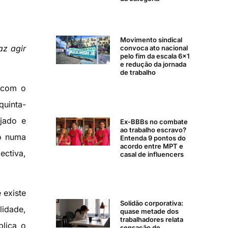
Movimento sindical
az agir
convoca ato nacional
pelo fim da escala 6×1
e redução da jornada
de trabalho
a com o
quinta-
rjado e
Ex-BBBs no combate
ao trabalho escravo?
ão numa
Entenda 9 pontos do
acordo entre MPT e
ectiva,
casal de influencers
 existe
Solidão corporativa:
lidade,
quase metade dos
trabalhadores relata
plica o
sensação de