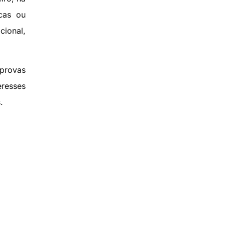
cas ou
cional,
provas
eresses
.