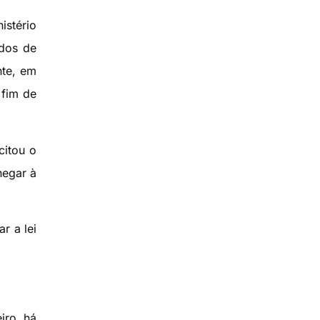
istério
ados de
nte, em
 fim de
citou o
hegar à
r a lei
iro, há