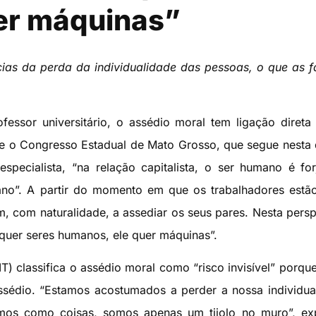
er máquinas”
ias da perda da individualidade das pessoas, o que as f
fessor universitário, o assédio moral tem ligação diret
ante o Congresso Estadual de Mato Grosso, que segue nesta 
specialista, “na relação capitalista, o ser humano é fo
ano”. A partir do momento em que os trabalhadores est
m, com naturalidade, a assediar os seus pares. Nesta persp
 quer seres humanos, ele quer máquinas”.
T) classifica o assédio moral como “risco invisível” porque
assédio. “Estamos acostumados a perder a nossa individua
imos como coisas, somos apenas um tijolo no muro”, ex