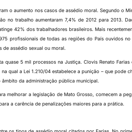
ram o aumento nos casos de assédio moral. Segundo o Min
ação no trabalho aumentaram 7,4% de 2012 para 2013. D
atinge 42% dos trabalhadores brasileiros. Mais recenteme
975 profissionais de todas as regiões do País ouvidos no
s de assédio sexual ou moral.
 quase 5 mil processos na Justiça. Clovis Renato Farias 
na qual a Lei 1.210/04 estabelece a punição – que pode c
 âmbito da administração pública municipal.
ara melhorar a legislação de Mato Grosso, comecem a pega
r para a carência de penalizações maiores para a prática.
tre os tipos de assédio moral citados por Farias. No prime