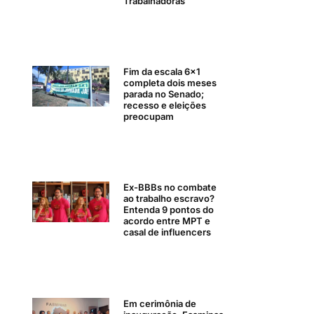
Trabalhadoras
Fim da escala 6×1
completa dois meses
parada no Senado;
recesso e eleições
preocupam
Ex-BBBs no combate
ao trabalho escravo?
Entenda 9 pontos do
acordo entre MPT e
casal de influencers
Em cerimônia de