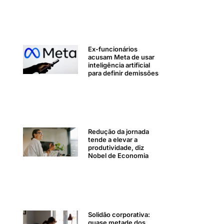
Ex-funcionários
acusam Meta de usar
inteligência artificial
para definir demissões
Redução da jornada
tende a elevar a
produtividade, diz
Nobel de Economia
Solidão corporativa:
quase metade dos