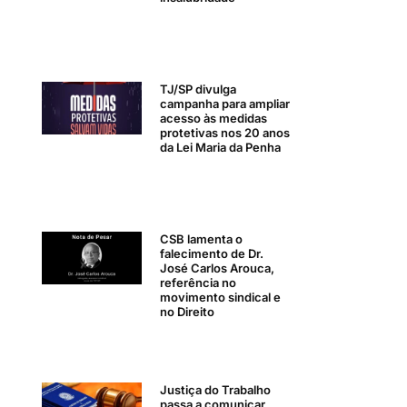
TJ/SP divulga
campanha para ampliar
acesso às medidas
protetivas nos 20 anos
da Lei Maria da Penha
CSB lamenta o
falecimento de Dr.
José Carlos Arouca,
referência no
movimento sindical e
no Direito
Justiça do Trabalho
passa a comunicar