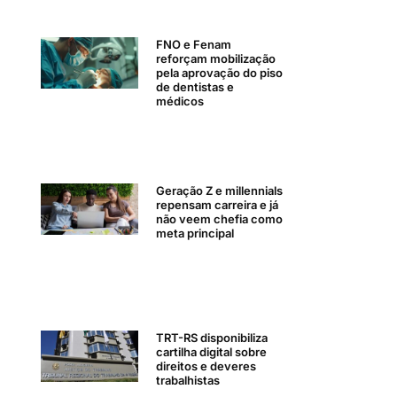
FNO e Fenam
reforçam mobilização
pela aprovação do piso
de dentistas e
médicos
Geração Z e millennials
repensam carreira e já
não veem chefia como
meta principal
TRT-RS disponibiliza
cartilha digital sobre
direitos e deveres
trabalhistas