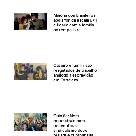
Maioria dos brasileiros
apoia fim da escala 6×1
e ficaria com a família
no tempo livre
Caseiro e família são
resgatados de trabalho
análogo à escravidão
em Fortaleza
Opinião: Nem
reconstruir, nem
reinventar: o
sindicalismo deve
resistir e cumprir sua