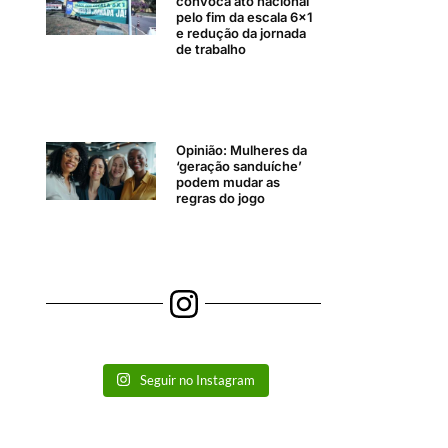
convoca ato nacional
pelo fim da escala 6×1
e redução da jornada
de trabalho
Opinião: Mulheres da
‘geração sanduíche’
podem mudar as
regras do jogo
Seguir no Instagram