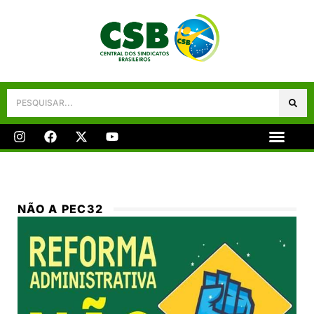
Galeria De Fotos
Fale Conosco
NÃO A PEC32