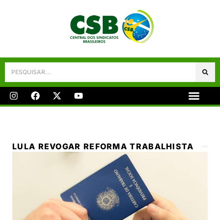
Galeria De Fotos
Fale Conosco
LULA REVOGAR REFORMA TRABALHISTA