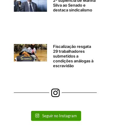
2ª suplência de Marina
Silva ao Senado e
destaca sindicalismo
Fiscalização resgata
29 trabalhadores
submetidos a
condições análogas à
escravidão
Seguir no Instagram