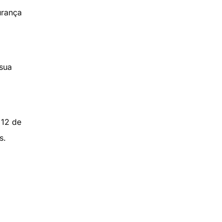
urança
sua
 12 de
s.