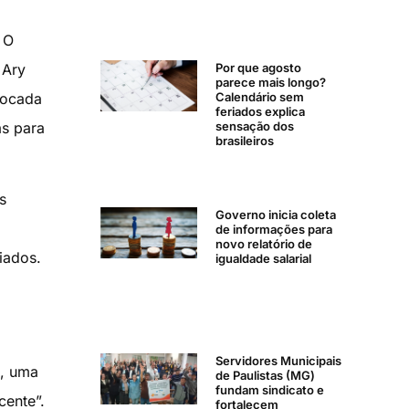
 O
 Ary
Por que agosto
parece mais longo?
vocada
Calendário sem
feriados explica
as para
sensação dos
brasileiros
s
Governo inicia coleta
de informações para
novo relatório de
iados.
igualdade salarial
Servidores Municipais
s, uma
de Paulistas (MG)
fundam sindicato e
cente”.
fortalecem