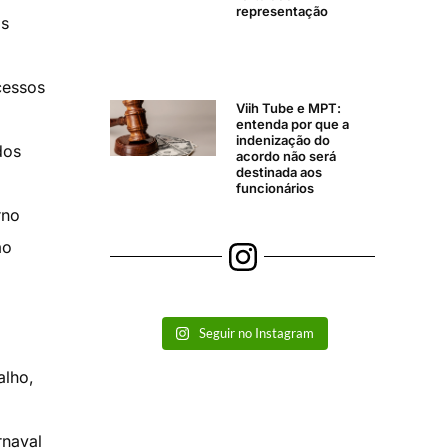
representação
os
cessos
Viih Tube e MPT:
entenda por que a
indenização do
dos
acordo não será
destinada aos
funcionários
rno
ão
Seguir no Instagram
alho,
rnaval