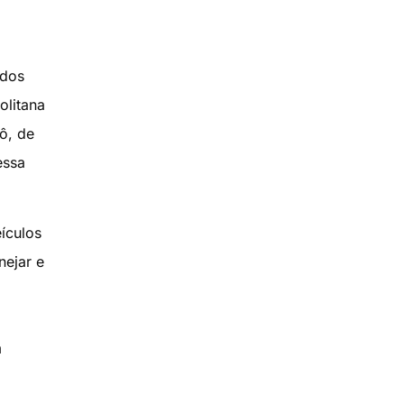
ados
olitana
ô, de
essa
ículos
nejar e
m