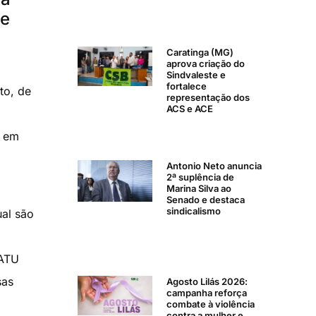
 e
Caratinga (MG)
aprova criação do
Sindvaleste e
fortalece
to, de
representação dos
ACS e ACE
o em
Antonio Neto anuncia
2ª suplência de
Marina Silva ao
Senado e destaca
sindicalismo
ual são
NATU
sas
Agosto Lilás 2026:
campanha reforça
combate à violência
contra a mulher e