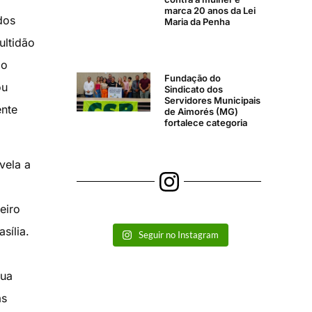
marca 20 anos da Lei
dos
Maria da Penha
ultidão
ão
Fundação do
ou
Sindicato dos
Servidores Municipais
ente
de Aimorés (MG)
fortalece categoria
vela a
eiro
sília.
Seguir no Instagram
sua
as