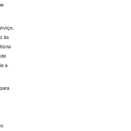
ue
erviço.
o às
tiona
 de
ia a
 para
do