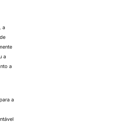
, a
 de
mente
u a
anto a
para a
ntável