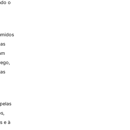
ndo o
sumidos
las
tam
rego,
tas
 pelas
os,
s e à