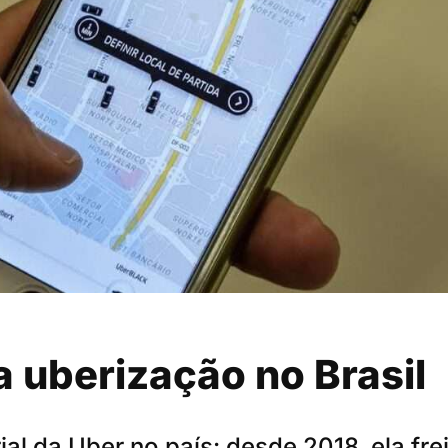
 uberização no Brasil
ial da Uber no país: desde 2018, ela fre