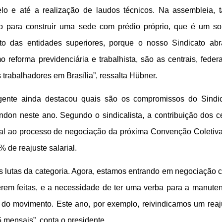
elo e até a realização de laudos técnicos. Na assembleia,
ão para construir uma sede com prédio próprio, que é um s
ito das entidades superiores, porque o nosso Sindicato ab
reforma previdenciária e trabalhista, são as centrais, feder
trabalhadores em Brasília”, ressalta Hübner.
rigente ainda destacou quais são os compromissos do Sindi
don neste ano. Segundo o sindicalista, a contribuição dos c
ial ao processo de negociação da próxima Convenção Coletiva
 de reajuste salarial.
 lutas da categoria. Agora, estamos entrando em negociação co
erem feitas, e a necessidade de ter uma verba para a manute
o do movimento. Este ano, por exemplo, reivindicamos um reaj
mensais”, conta o presidente.