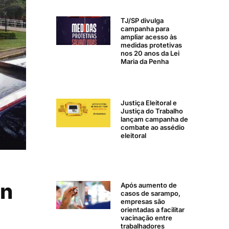
TJ/SP divulga
campanha para
ampliar acesso às
medidas protetivas
nos 20 anos da Lei
Maria da Penha
Justiça Eleitoral e
Justiça do Trabalho
lançam campanha de
combate ao assédio
eleitoral
on
Após aumento de
casos de sarampo,
empresas são
orientadas a facilitar
vacinação entre
trabalhadores