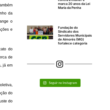
marca 20 anos da Lei
 também
Maria da Penha
onho da
range o
Fundação do
ações e
Sindicato dos
Servidores Municipais
de Aimorés (MG)
fortalece categoria
cato do
erca de
, já em
Seguir no Instagram
letiva,
nção do
uste do