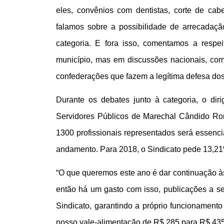
eles, convênios com dentistas, corte de cab
falamos sobre a possibilidade de arrecadaç
categoria. E fora isso, comentamos a respe
município, mas em discussões nacionais, como 
confederações que fazem a legítima defesa dos 
Durante os debates junto à categoria, o di
Servidores Públicos de Marechal Cândido Ron
1300 profissionais representados será essenc
andamento. Para 2018, o Sindicato pede 13,21%
“O que queremos este ano é dar continuação às
então há um gasto com isso, publicações a s
Sindicato, garantindo a próprio funcionament
nosso vale-alimentação de R$ 285 para R$ 435 