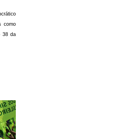
crático
is como
o 38 da