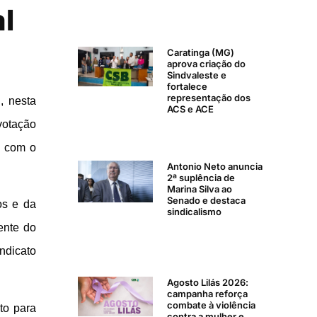
l
Caratinga (MG)
aprova criação do
Sindvaleste e
fortalece
representação dos
, nesta
ACS e ACE
votação
m com o
Antonio Neto anuncia
2ª suplência de
Marina Silva ao
Senado e destaca
os e da
sindicalismo
ente do
ndicato
Agosto Lilás 2026:
campanha reforça
combate à violência
to para
contra a mulher e