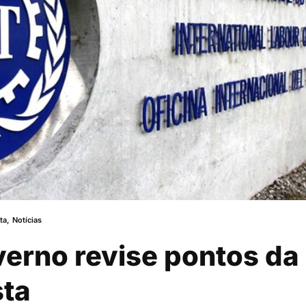
ta
,
Notícias
erno revise pontos da
sta