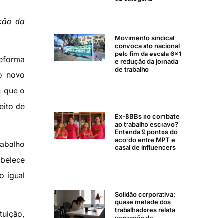
ação da
Movimento sindical
convoca ato nacional
pelo fim da escala 6×1
reforma
e redução da jornada
de trabalho
No novo
e que o
eito de
Ex-BBBs no combate
ao trabalho escravo?
Entenda 9 pontos do
acordo entre MPT e
rabalho
casal de influencers
abelece
o igual
Solidão corporativa:
quase metade dos
trabalhadores relata
tuição,
sensação de