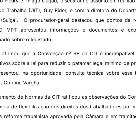
o Fleury e Thiago Gurjão, discutiram o assunto em reuniã
 do Trabalho (OIT), Guy Rider, e com a diretora do Depar
(Suíça). O procurador-geral destacou que pontos da r
. O MPT apresentou informações e documentos e exp
ado sobre o legislado.
os afirmou que a Convenção nº 98 da OIT é incompatíve
ivos sobre a lei para reduzir o patamar legal mínimo de p
resentou, na oportunidade, consulta técnica sobre esse
, Corinne Vargha.
tamento de Normas da OIT ratificou as observações do Co
mpla de flexibilização dos direitos dos trabalhadores por 
a reforma trabalhista aprovada pela Câmara e em tramit