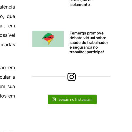
isolamento
alência
no, que
al, em
Femergs promove
ossível
debate virtual sobre
saúde do trabalhador
ficadas
e segurança no
trabalho; participe!
ição em
cular a
 em sua
stos em
Seguir no Instagram