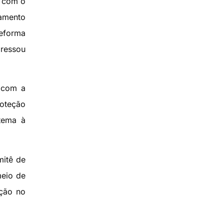
o com o
tamento
eforma
ressou
l com a
roteção
 tema à
mitê de
meio de
ação no