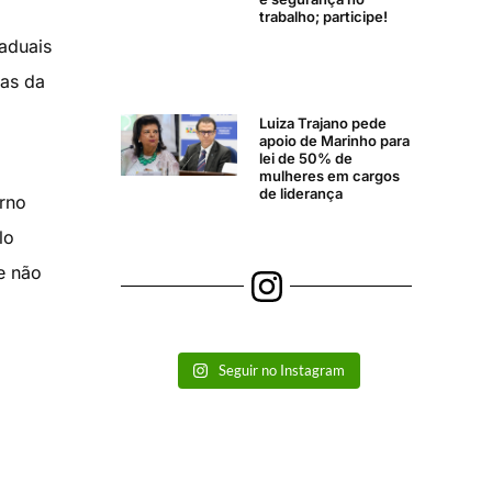
trabalho; participe!
taduais
sas da
Luiza Trajano pede
apoio de Marinho para
lei de 50% de
mulheres em cargos
de liderança
urno
lo
e não
Seguir no Instagram