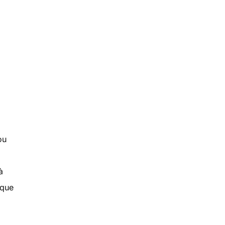
ou
à
 que