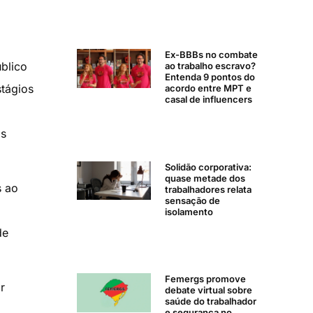
Ex-BBBs no combate
blico
ao trabalho escravo?
Entenda 9 pontos do
tágios
acordo entre MPT e
casal de influencers
is
Solidão corporativa:
quase metade dos
s ao
trabalhadores relata
sensação de
isolamento
de
Femergs promove
r
debate virtual sobre
saúde do trabalhador
e segurança no