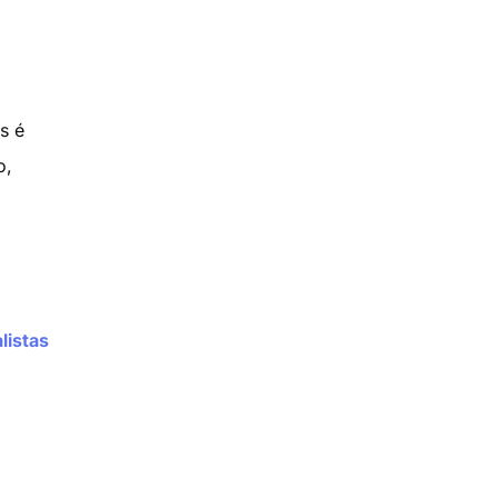
s é
o,
listas