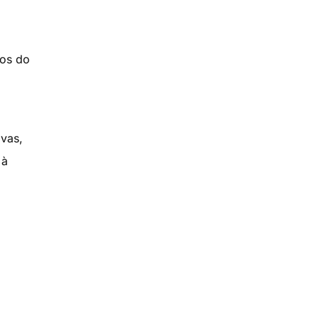
tos do
ivas,
 à