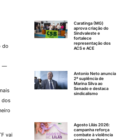
Caratinga (MG)
aprova criação do
Sindvaleste e
fortalece
representação dos
o do
ACS e ACE
9 —
Antonio Neto anuncia
2ª suplência de
Marina Silva ao
Senado e destaca
mais
sindicalismo
o dos
heiro
Agosto Lilás 2026:
campanha reforça
F vai
combate à violência
contra a mulher e