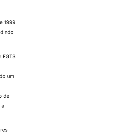
de 1999
edindo
de FGTS
ndo um
o de
 a
fres