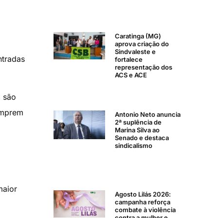
Caratinga (MG)
aprova criação do
Sindvaleste e
ntradas
fortalece
representação dos
ACS e ACE
, são
umprem
Antonio Neto anuncia
2ª suplência de
Marina Silva ao
Senado e destaca
sindicalismo
maior
Agosto Lilás 2026:
campanha reforça
combate à violência
contra a mulher e