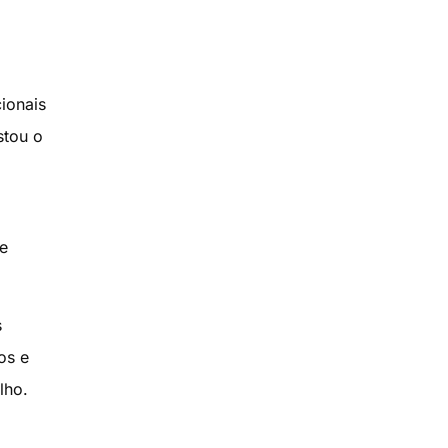
ionais
stou o
e
s
os e
lho.