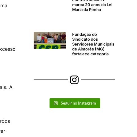
marca 20 anos da Lei
uma
Maria da Penha
Fundação do
Sindicato dos
Servidores Municipais
excesso
de Aimorés (MG)
fortalece categoria
ais. A
Seguir no Instagram
ordos
rar