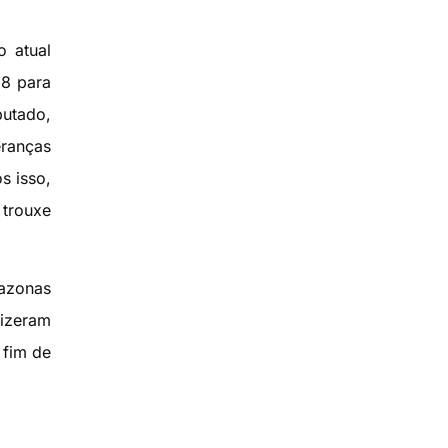
o atual
18 para
putado,
eranças
s isso,
 trouxe
mazonas
fizeram
 fim de