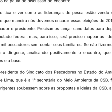
8 na pauta de discussão do encontro.
olítica e ver como as lideranças de pesca estão vendo 
e que maneira nós devemos encarar essas eleições de 20
nador e presidente. Precisamos lançar candidatos para de
tado federal, mas, para isso, será preciso mapear as lid
mil pescadores sem contar seus familiares. Se não fizermo
o dirigente, analisando positivamente o encontro, que
es e a base.
presidente do Sindicato dos Pescadores no Estado do A
de Lima, que é a 1ª secretária do Meio Ambiente da CSB, 
rigentes soubessem sobre as propostas e ideias da CSB, a