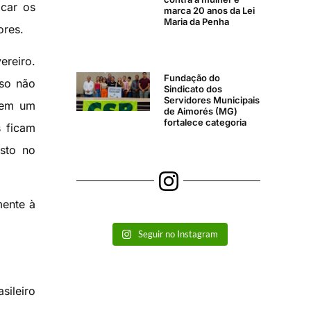
icar os
marca 20 anos da Lei
Maria da Penha
ores.
reiro.
Fundação do
sso não
Sindicato dos
Servidores Municipais
rem um
de Aimorés (MG)
fortalece categoria
s ficam
sto no
mente à
Seguir no Instagram
sileiro