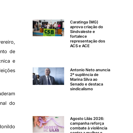
Caratinga (MG)
aprova criação do
Sindvaleste e
fortalece
representação dos
ereiro,
ACS e ACE
ento de
cnica e
Antonio Neto anuncia
leições
2ª suplência de
Marina Silva ao
Senado e destaca
sindicalismo
puderam
onal do
Agosto Lilás 2026:
campanha reforça
Ronildo
combate à violência
contra a mulher e