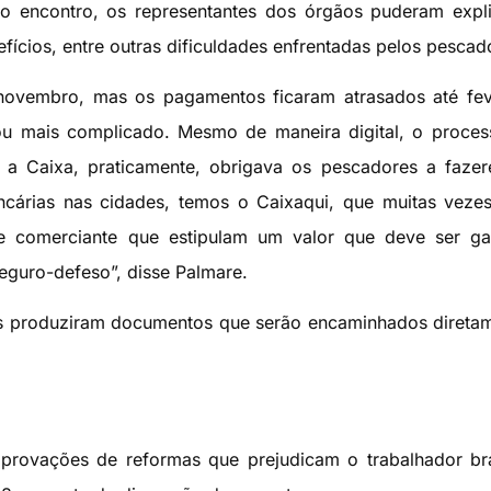
o encontro, os representantes dos órgãos puderam expl
ícios, entre outras dificuldades enfrentadas pelos pescad
ovembro, mas os pagamentos ficaram atrasados até feve
cou mais complicado. Mesmo de maneira digital, o proce
 a Caixa, praticamente, obrigava os pescadores a faze
ncárias nas cidades, temos o Caixaqui, que muitas veze
e comerciante que estipulam um valor que deve ser ga
seguro-defeso”, disse Palmare.
es produziram documentos que serão encaminhados direta
aprovações de reformas que prejudicam o trabalhador bra