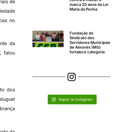
mais de
marca 20 anos da Lei
Maria da Penha
iedade
soas no
Fundação do
Sindicato dos
Servidores Municipais
nte da
de Aimorés (MG)
fortalece categoria
 falou
nto dos
aluguel
Seguir no Instagram
obrança
orte de