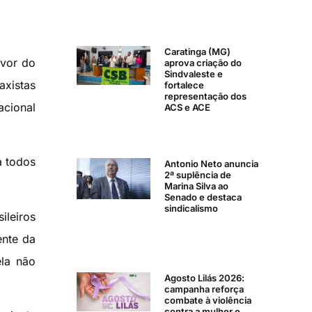
Caratinga (MG)
avor do
aprova criação do
Sindvaleste e
axistas
fortalece
representação dos
acional
ACS e ACE
a todos
Antonio Neto anuncia
2ª suplência de
Marina Silva ao
Senado e destaca
sindicalismo
ileiros
ente da
ela não
Agosto Lilás 2026:
campanha reforça
combate à violência
contra a mulher e