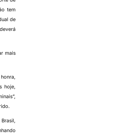
não tem
dual de
 deverá
ar mais
 honra,
s hoje,
inais”,
rido.
Brasil,
inhando