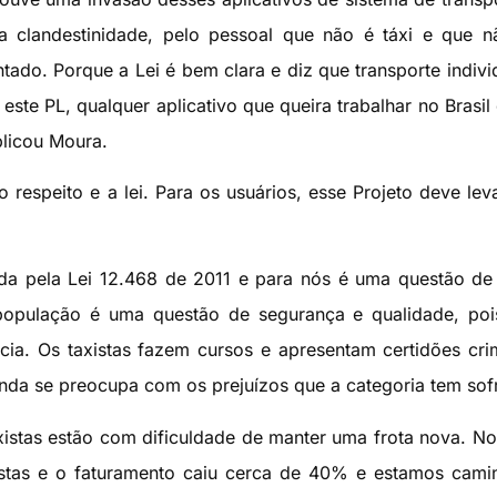
la clandestinidade, pelo pessoal que não é táxi e que 
tado. Porque a Lei é bem clara e diz que transporte indivi
este PL, qualquer aplicativo que queira trabalhar no Brasil
plicou Moura.
do respeito e a lei. Para os usuários, esse Projeto deve lev
da pela Lei 12.468 de 2011 e para nós é uma questão de
população é uma questão de segurança e qualidade, poi
a. Os taxistas fazem cursos e apresentam certidões crim
nda se preocupa com os prejuízos que a categoria tem sof
axistas estão com dificuldade de manter uma frota nova. No 
istas e o faturamento caiu cerca de 40% e estamos cam