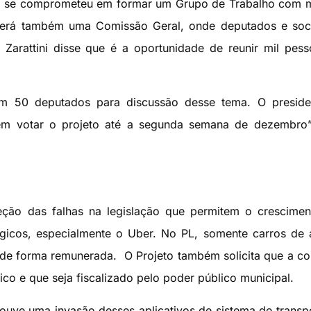
sa se comprometeu em formar um Grupo de Trabalho com 
averá também uma Comissão Geral, onde deputados e soc
, Zarattini disse que é a oportunidade de reunir mil pes
om 50 deputados para discussão desse tema. O preside
m votar o projeto até a segunda semana de dezembro”,
eção das falhas na legislação que permitem o crescime
ógicos, especialmente o Uber. No PL, somente carros de 
l de forma remunerada. O Projeto também solicita que a c
sico e que seja fiscalizado pelo poder público municipal.
ouve uma in
vasão desses aplicativos de sistema de transp