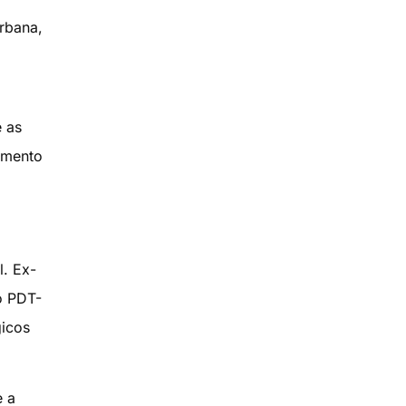
urbana,
e as
amento
l. Ex-
o PDT-
gicos
e a