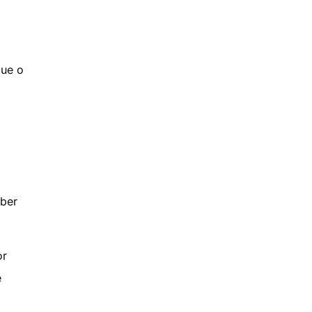
que o
aber
or
e