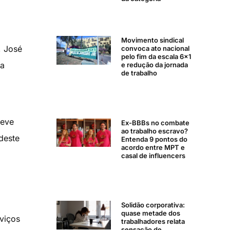
Movimento sindical
, José
convoca ato nacional
pelo fim da escala 6×1
da
e redução da jornada
de trabalho
teve
Ex-BBBs no combate
ao trabalho escravo?
deste
Entenda 9 pontos do
acordo entre MPT e
casal de influencers
Solidão corporativa:
quase metade dos
rviços
trabalhadores relata
sensação de