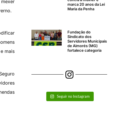
m mexer
marca 20 anos da Lei
Maria da Penha
verno.
Fundação do
dificar
Sindicato dos
Servidores Municipais
 homens
de Aimorés (MG)
fortalece categoria
 e mais
 Seguro
idores
emendas
Seguir no Instagram