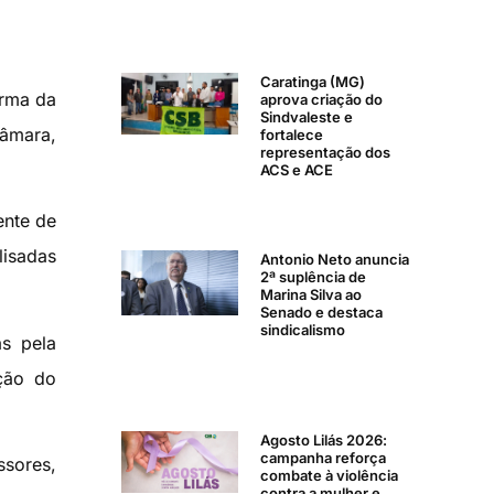
Caratinga (MG)
orma da
aprova criação do
Sindvaleste e
Câmara,
fortalece
representação dos
ACS e ACE
ente de
lisadas
Antonio Neto anuncia
2ª suplência de
Marina Silva ao
Senado e destaca
sindicalismo
as pela
ção do
Agosto Lilás 2026:
campanha reforça
ssores,
combate à violência
contra a mulher e