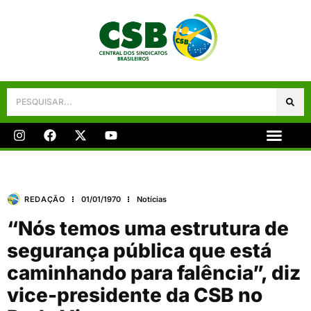
Galeria De Fotos
Fale Conosco
REDAÇÃO
01/01/1970
Notícias
“Nós temos uma estrutura de
segurança pública que está
caminhando para falência”, diz
vice-presidente da CSB no