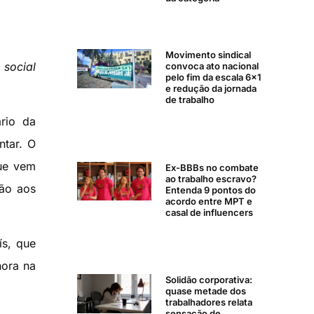
Movimento sindical
 social
convoca ato nacional
pelo fim da escala 6×1
e redução da jornada
de trabalho
rio da
ntar. O
que vem
Ex-BBBs no combate
ao trabalho escravo?
ão aos
Entenda 9 pontos do
acordo entre MPT e
casal de influencers
ís, que
hora na
Solidão corporativa:
quase metade dos
trabalhadores relata
sensação de