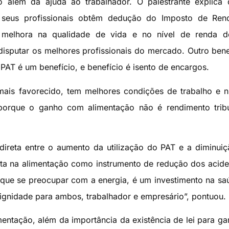
o além da ajuda ao trabalhador. O palestrante explica
 seus profissionais obtêm dedução do Imposto de Ren
 melhora na qualidade de vida e no nível de renda d
sputar os melhores profissionais do mercado. Outro bene
PAT é um benefício, e benefício é isento de encargos.
ais favorecido, tem melhores condições de trabalho e n
 porque o ganho com alimentação não é rendimento tribu
 direta entre o aumento da utilização do PAT e a diminui
eta na alimentação como instrumento de redução dos acide
que se preocupar com a energia, é um investimento na sa
dignidade para ambos, trabalhador e empresário”, pontuou.
mentação, além da importância da existência de lei para gar