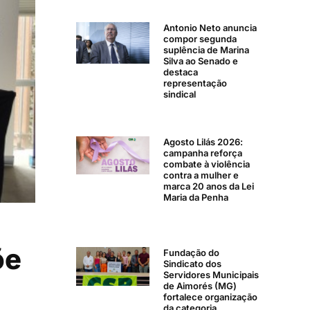
Antonio Neto anuncia
compor segunda
suplência de Marina
Silva ao Senado e
destaca
representação
sindical
Agosto Lilás 2026:
campanha reforça
combate à violência
contra a mulher e
marca 20 anos da Lei
Maria da Penha
õe
Fundação do
Sindicato dos
Servidores Municipais
de Aimorés (MG)
fortalece organização
da categoria