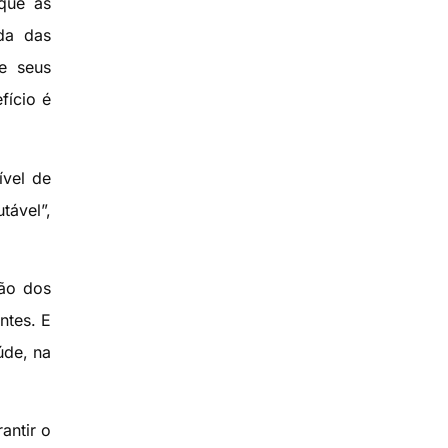
 que as
da das
e seus
fício é
ível de
tável”,
ção dos
ntes. E
úde, na
antir o