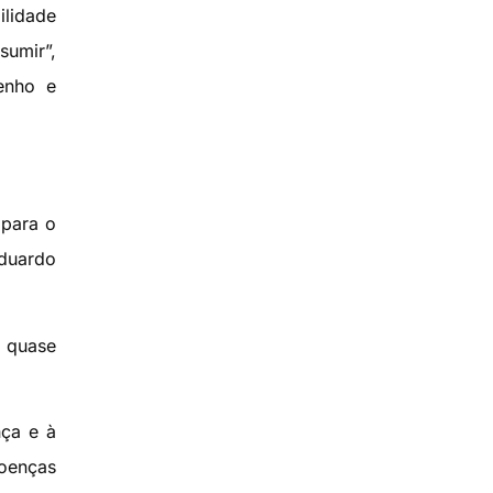
ilidade
sumir”,
enho e
 para o
Eduardo
l quase
nça e à
doenças