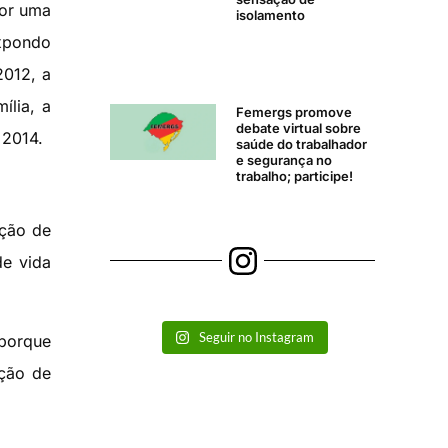
por uma
isolamento
expondo
012, a
ília, a
Femergs promove
debate virtual sobre
 2014.
saúde do trabalhador
e segurança no
trabalho; participe!
ação de
de vida
Seguir no Instagram
porque
ição de