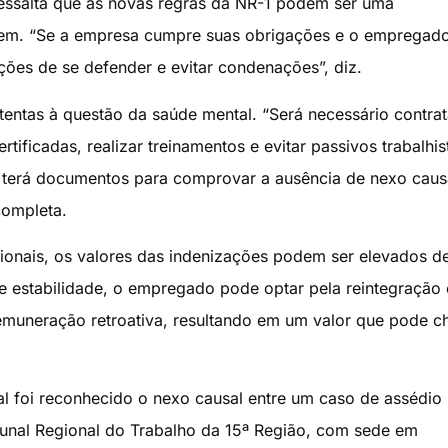
ressalta que as novas regras da NR-1 podem ser uma
rem. “Se a empresa cumpre suas obrigações e o empregado
ções de se defender e evitar condenações”, diz.
tentas à questão da saúde mental. “Será necessário contrat
tificadas, realizar treinamentos e evitar passivos trabalhis
 terá documentos para comprovar a ausência de nexo caus
completa.
nais, os valores das indenizações podem ser elevados d
de estabilidade, o empregado pode optar pela reintegração
emuneração retroativa, resultando em um valor que pode c
 foi reconhecido o nexo causal entre um caso de assédio 
bunal Regional do Trabalho da 15ª Região, com sede em