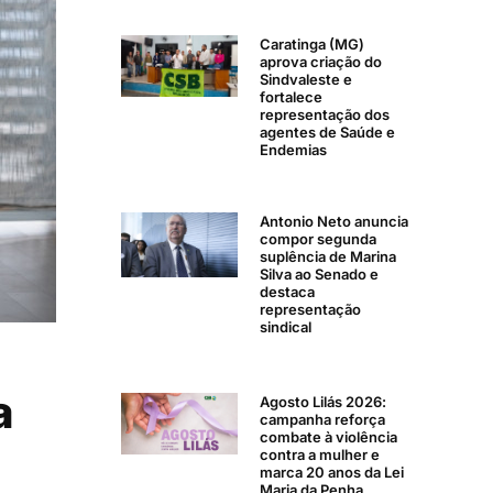
Caratinga (MG)
aprova criação do
Sindvaleste e
fortalece
representação dos
agentes de Saúde e
Endemias
Antonio Neto anuncia
compor segunda
suplência de Marina
Silva ao Senado e
destaca
representação
sindical
a
Agosto Lilás 2026:
campanha reforça
combate à violência
contra a mulher e
marca 20 anos da Lei
Maria da Penha