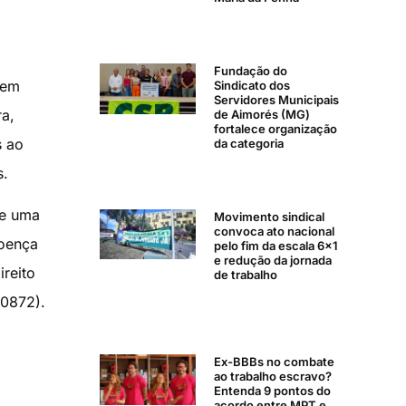
Fundação do
 em
Sindicato dos
Servidores Municipais
ra,
de Aimorés (MG)
fortalece organização
s ao
da categoria
s.
de uma
Movimento sindical
convoca ato nacional
doença
pelo fim da escala 6×1
e redução da jornada
reito
de trabalho
.0872).
Ex-BBBs no combate
ao trabalho escravo?
Entenda 9 pontos do
acordo entre MPT e