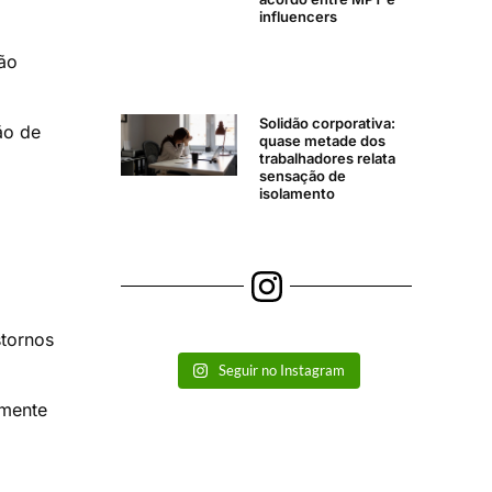
influencers
ção
Solidão corporativa:
ão de
quase metade dos
trabalhadores relata
sensação de
isolamento
stornos
Seguir no Instagram
amente