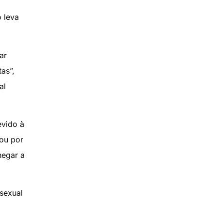
 leva
ar
tas”,
al
evido à
 ou por
hegar a
sexual