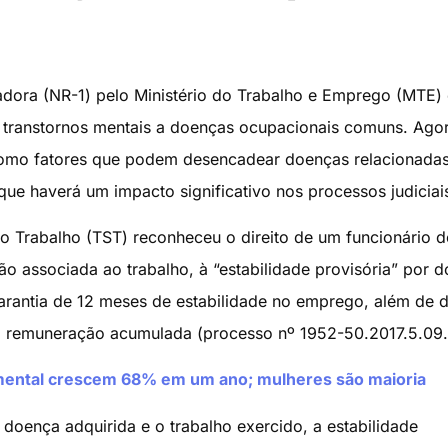
dora (NR-1) pelo Ministério do Trabalho e Emprego (MTE)
m transtornos mentais a doenças ocupacionais comuns. Ago
 como fatores que podem desencadear doenças relacionada
que haverá um impacto significativo nos processos judiciai
o Trabalho (TST) reconheceu o direito de um funcionário 
ão associada ao trabalho, à “estabilidade provisória” por 
antia de 12 meses de estabilidade no emprego, além de di
e à remuneração acumulada (processo nº 1952-50.2017.5.09
mental crescem 68% em um ano; mulheres são maioria
oença adquirida e o trabalho exercido, a estabilidade