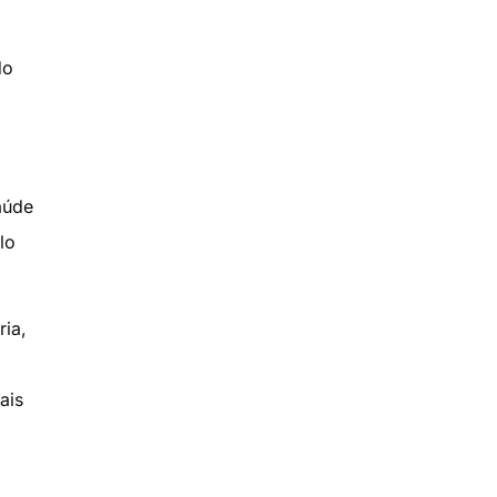
do
aúde
lo
ria,
ais