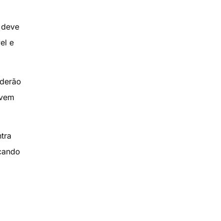
 deve
el e
oderão
evem
tra
icando