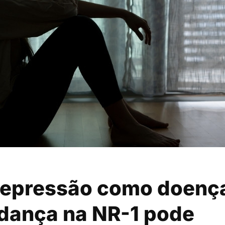
depressão como doenç
dança na NR-1 pode