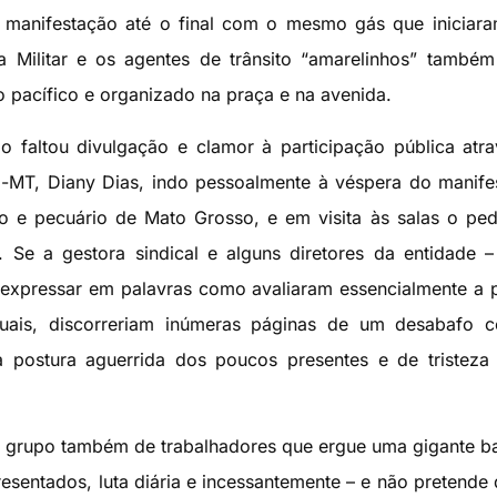
 manifestação até o final com o mesmo gás que iniciar
a Militar e os agentes de trânsito “amarelinhos” també
 pacífico e organizado na praça e na avenida.
o faltou divulgação e clamor à participação pública atr
p-MT, Diany Dias, indo pessoalmente à véspera do manif
o e pecuário de Mato Grosso, e em visita às salas o pe
. Se a gestora sindical e alguns diretores da entidade 
expressar em palavras como avaliaram essencialmente a 
duais, discorreriam inúmeras páginas de um desabafo c
 postura aguerrida dos poucos presentes e de tristeza
um grupo também de trabalhadores que ergue uma gigante b
sentados, luta diária e incessantemente – e não pretende d