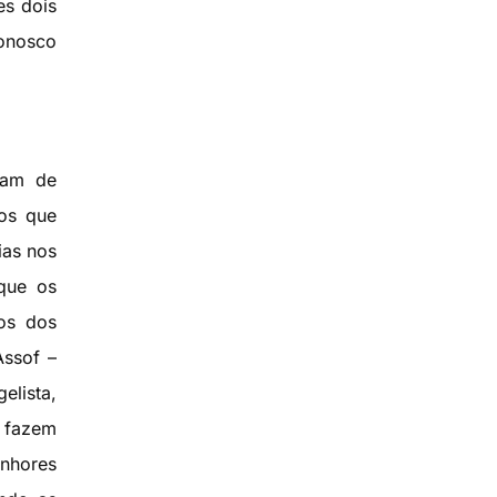
es dois
onosco
aram de
os que
ias nos
 que os
tos dos
Assof –
elista,
o fazem
enhores