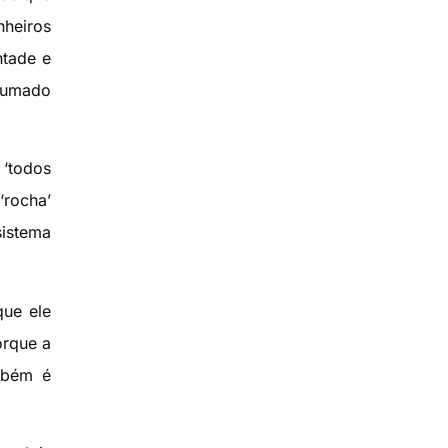
nheiros
ntade e
nsumado
 ‘todos
‘rocha’
sistema
que ele
orque a
mbém é