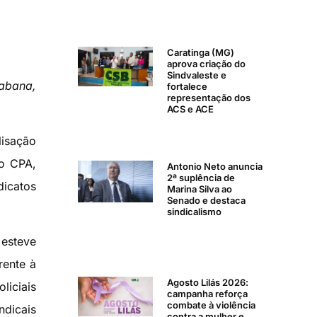
Caratinga (MG)
aprova criação do
Sindvaleste e
iabana,
fortalece
representação dos
ACS e ACE
lisação
do CPA,
Antonio Neto anuncia
2ª suplência de
dicatos
Marina Silva ao
Senado e destaca
sindicalismo
 esteve
rente à
Agosto Lilás 2026:
liciais
campanha reforça
combate à violência
ndicais
contra a mulher e