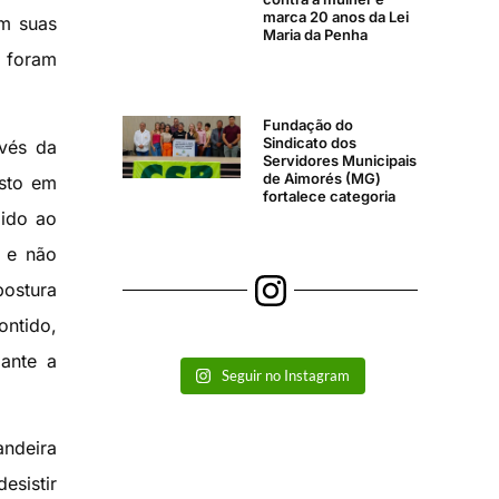
marca 20 anos da Lei
am suas
Maria da Penha
m foram
Fundação do
Sindicato dos
avés da
Servidores Municipais
de Aimorés (MG)
esto em
fortalece categoria
dido ao
– e não
postura
ontido,
 ante a
Seguir no Instagram
andeira
esistir