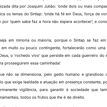
nizada dita por Joaquim Julião: ‘onde dois ou mais compa
tifica os lemas do Sintap: ‘onde há fé em Deus, força de vo
do por ‘quem sabe faz a hora não espera acontecer’; e co
 seja em minoria ou maioria, porque o Sintap se faz em
s, em muito ou pouco contingente, fortalecerão como uma 
Deus, o ‘rochedo vivo’ que persiste em cada guerreiro do 
para prosseguirem essa caminhada!
que não se dimensiona, pelo gesto humano e grandioso 
io que exige lealdade e atuação em presença constante, p
manente vigilância, para garantir à sociedade que ta
mentais, todos os frutos que lhe é de direito.