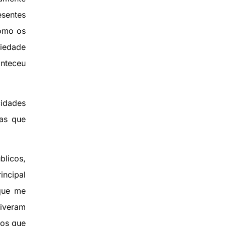
esentes
como os
riedade
onteceu
cidades
sas que
blicos,
incipal
 que me
tiveram
cos que