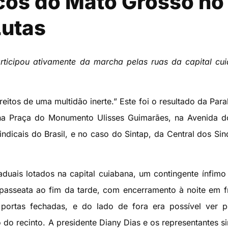
cos do Mato Grosso no
Lutas
articipou ativamente da marcha pelas ruas da capital cu
eitos de uma multidão inerte.” Este foi o resultado da Para
da na Praça do Monumento Ulisses Guimarães, na Avenida 
dicais do Brasil, e no caso do Sintap, da Central dos Sin
aduais lotados na capital cuiabana, um contingente ínfimo
asseata ao fim da tarde, com encerramento à noite em f
portas fechadas, e do lado de fora era possível ver po
o do recinto. A presidente Diany Dias e os representantes si