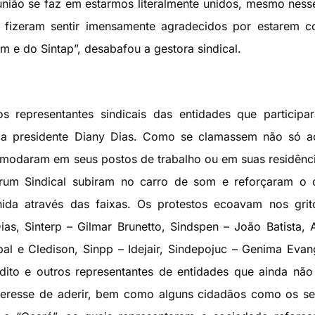
nião se faz em estarmos literalmente unidos, mesmo ness
fizeram sentir imensamente agradecidos por estarem c
m e do Sintap”, desabafou a gestora sindical.
s representantes sindicais das entidades que particip
 a presidente Diany Dias. Como se clamassem não só a
omodaram em seus postos de trabalho ou em suas residênc
Fórum Sindical subiram no carro de som e reforçaram o
nida através das faixas. Os protestos ecoavam nos gri
ias, Sinterp – Gilmar Brunetto, Sindspen – João Batista, 
 e Cledison, Sinpp – Idejair, Sindepojuc – Genima Evang
dito e outros representantes de entidades que ainda nã
teresse de aderir, bem como alguns cidadãos como os s