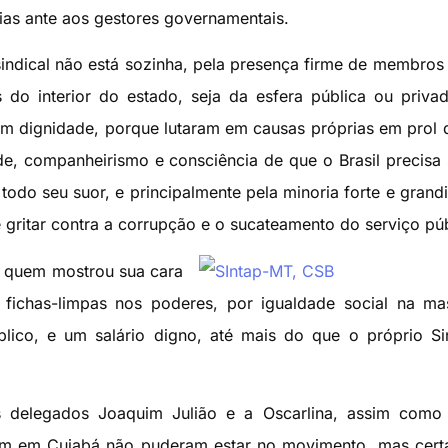
ias ante aos gestores governamentais.
sindical não está sozinha, pela presença firme de membros
do interior do estado, seja da esfera pública ou priva
m dignidade, porque lutaram em causas próprias em prol
e, companheirismo e consciência de que o Brasil precisa
odo seu suor, e principalmente pela minoria forte e grand
 gritar contra a corrupção e o sucateamento do serviço púb
e quem mostrou sua cara
e fichas-limpas nos poderes, por igualdade social na m
lico, e um salário digno, até mais do que o próprio Si
 delegados Joaquim Julião e a Oscarlina, assim como 
rem em Cuiabá não puderam estar no movimento, mas cer