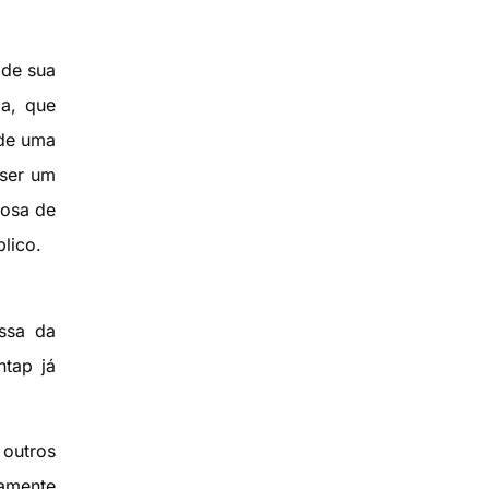
 de sua
da, que
 de uma
 ser um
iosa de
lico.
assa da
ntap já
outros
tamente