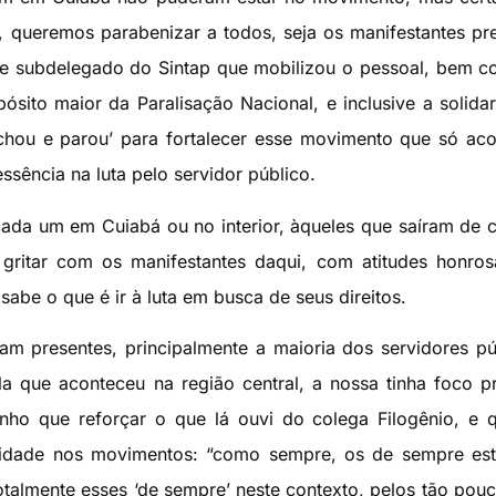
, queremos parabenizar a todos, seja os manifestantes pr
 e subdelegado do Sintap que mobilizou o pessoal, bem 
sito maior da Paralisação Nacional, e inclusive a solida
fechou e parou’ para fortalecer esse movimento que só ac
sência na luta pelo servidor público.
ada um em Cuiabá ou no interior, àqueles que saíram de 
 gritar com os manifestantes daqui, com atitudes honro
be o que é ir à luta em busca de seus direitos.
ram presentes, principalmente a maioria dos servidores pú
que aconteceu na região central, a nossa tinha foco pr
nho que reforçar o que lá ouvi do colega Filogênio, e
alidade nos movimentos: “como sempre, os de sempre es
otalmente esses ‘de sempre’ neste contexto, pelos tão pou