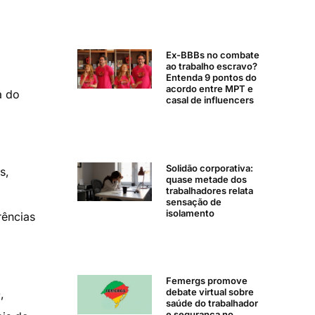
Ex-BBBs no combate
ao trabalho escravo?
Entenda 9 pontos do
acordo entre MPT e
a do
casal de influencers
Solidão corporativa:
s,
quase metade dos
trabalhadores relata
sensação de
isolamento
rências
Femergs promove
debate virtual sobre
,
saúde do trabalhador
e segurança no