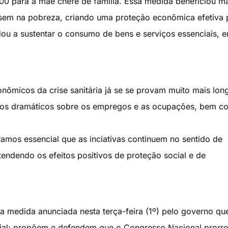
00 para a mãe chefe de família. Essa medida beneficiou m
sem na pobreza, criando uma proteção econômica efetiva 
dou a sustentar o consumo de bens e serviços essenciais, 
nômicos da crise sanitária já se se provam muito mais lon
itos dramáticos sobre os empregos e as ocupações, bem 
mos essencial que as inciativas continuem no sentido de
tendendo os efeitos positivos de proteção social e de
m a medida anunciada nesta terça-feira (1º) pelo governo qu
cial; propõem e defendem que o Congresso Nacional prorr