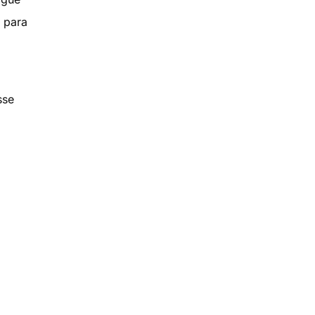
 para
sse