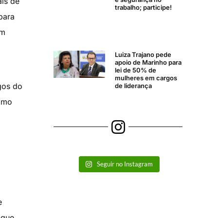
ais de
trabalho; participe!
para
em
Luiza Trajano pede
apoio de Marinho para
lei de 50% de
mulheres em cargos
gos do
de liderança
como
Seguir no Instagram
e
ogue