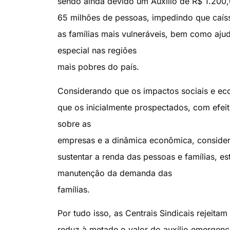
sendo ainda devido um Auxílio de R$ 1.200,
65 milhões de pessoas, impedindo que caís
as famílias mais vulneráveis, bem como aju
especial nas regiões
mais pobres do país.
Considerando que os impactos sociais e eco
que os inicialmente prospectados, com efe
sobre as
empresas e a dinâmica econômica, considera
sustentar a renda das pessoas e famílias, es
manutenção da demanda das
famílias.
Por tudo isso, as Centrais Sindicais rejeita
reduz à metade o valor do auxílio emergen