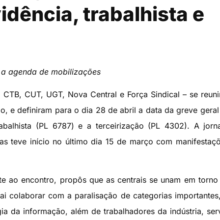
idência, trabalhista e
u a agenda de mobilizações
B, CTB, CUT, UGT, Nova Central e Força Sindical – se reun
o, e definiram para o dia 28 de abril a data da greve geral
abalhista (PL 6787) e a terceirização (PL 4302). A jor
mas teve início no último dia 15 de março com manifestaç
te ao encontro, propôs que as centrais se unam em torno
 vai colaborar com a paralisação de categorias importante
gia da informação, além de trabalhadores da indústria, ser