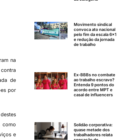
Movimento sindical
convoca ato nacional
pelo fim da escala 6×1
e redução da jornada
de trabalho
iram na
 contra
Ex-BBBs no combate
nada de
ao trabalho escravo?
Entenda 9 pontos do
ões por
acordo entre MPT e
casal de influencers
 destes
s, como
Solidão corporativa:
quase metade dos
viços e
trabalhadores relata
sensação de