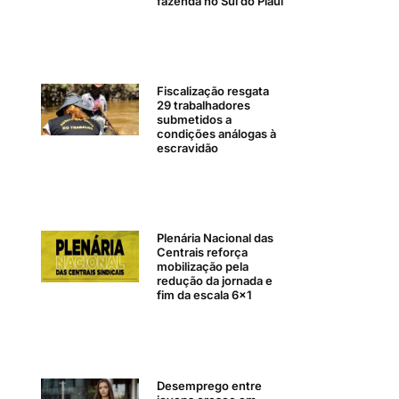
fazenda no Sul do Piauí
Fiscalização resgata
29 trabalhadores
submetidos a
condições análogas à
escravidão
Plenária Nacional das
Centrais reforça
mobilização pela
redução da jornada e
fim da escala 6×1
Desemprego entre