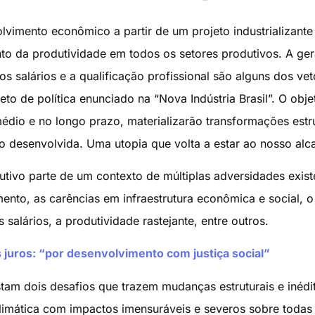
lvimento econômico a partir de um projeto industrializante
to da produtividade em todos os setores produtivos. A ge
 salários e a qualificação profissional são alguns dos vet
o de política enunciado na “Nova Indústria Brasil”. O obje
dio e no longo prazo, materializarão transformações estru
o desenvolvida. Uma utopia que volta a estar ao nosso alc
tivo parte de um contexto de múltiplas adversidades exist
ento, as carências em infraestrutura econômica e social, o 
 salários, a produtividade rastejante, entre outros.
juros: “por desenvolvimento com justiça social”
am dois desafios que trazem mudanças estruturais e inédi
climática com impactos imensuráveis e severos sobre todas