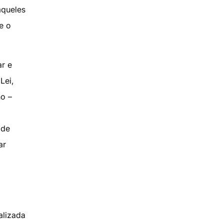
aqueles
e o
ar e
Lei,
ho –
 de
ar
alizada