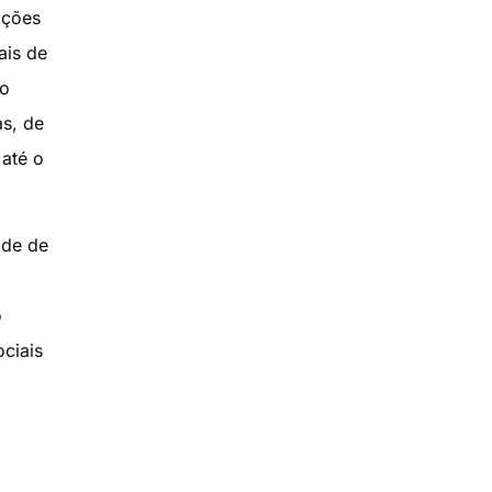
ações
ais de
ão
as, de
 até o
ade de
o
ociais