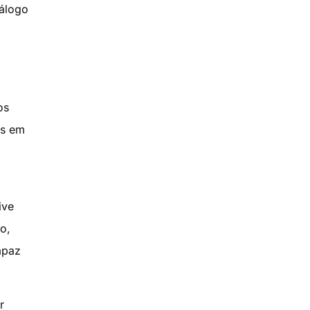
iálogo
os
os em
ive
o,
apaz
r