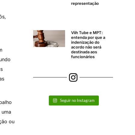
representação
ôs,
Viih Tube e MPT:
entenda por que a
indenização do
acordo não será
m
destinada aos
funcionários
mundo
as
as
Seguir no Instagram
abalho
m uma
ação ou