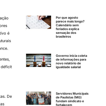
ração
Por que agosto
parece mais longo?
ores
Calendário sem
feriados explica
tivo é
sensação dos
brasileiros
turais
ance.
Governo inicia coleta
entes,
de informações para
novo relatório de
déficit
igualdade salarial
Servidores Municipais
tas. De
de Paulistas (MG)
fundam sindicato e
 as
fortalecem