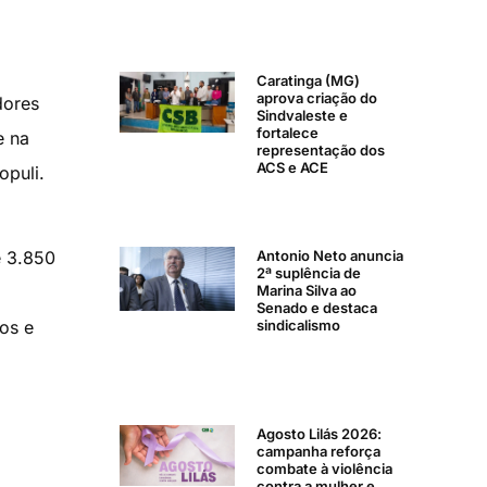
Caratinga (MG)
aprova criação do
dores
Sindvaleste e
fortalece
e na
representação dos
ACS e ACE
opuli.
Antonio Neto anuncia
e 3.850
2ª suplência de
Marina Silva ao
Senado e destaca
sindicalismo
os e
Agosto Lilás 2026:
campanha reforça
combate à violência
contra a mulher e