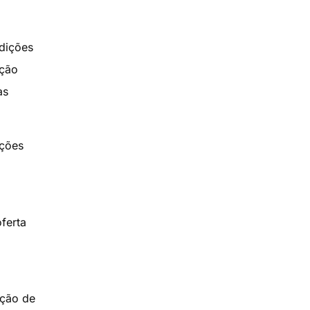
dições
ação
as
ações
ferta
,
ução de