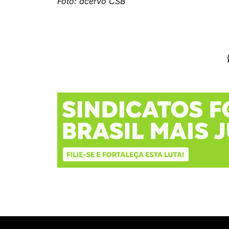
Foto:
acervo CSB