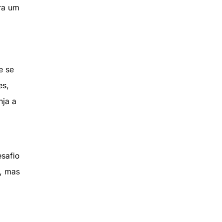
ra um
e se
es,
nja a
esafio
o, mas