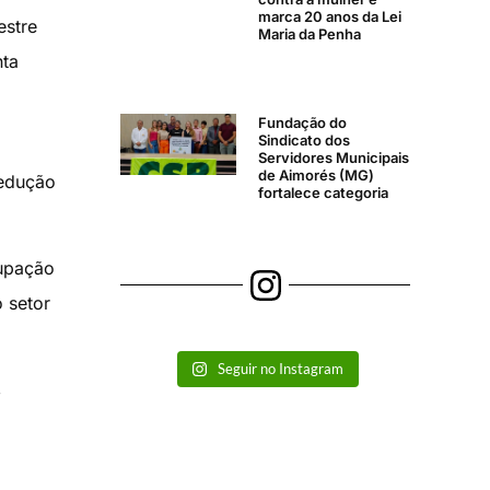
marca 20 anos da Lei
estre
Maria da Penha
nta
Fundação do
Sindicato dos
Servidores Municipais
de Aimorés (MG)
redução
fortalece categoria
cupação
 setor
Seguir no Instagram
,