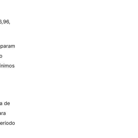
6,96,
cuparam
io
mínimos
a de
ara
período