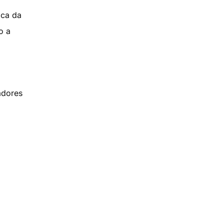
ica da
o a
adores