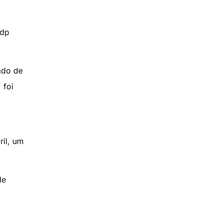
adp
ado de
 foi
ril, um
de