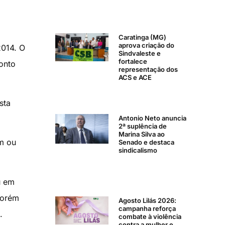
Caratinga (MG)
aprova criação do
2014. O
Sindvaleste e
fortalece
onto
representação dos
ACS e ACE
sta
Antonio Neto anuncia
2ª suplência de
Marina Silva ao
m ou
Senado e destaca
sindicalismo
u em
porém
Agosto Lilás 2026:
campanha reforça
.
combate à violência
contra a mulher e