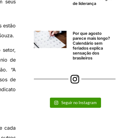
am seus
de liderança
s estão
Por que agosto
Souza.
parece mais longo?
Calendário sem
feriados explica
 setor,
sensação dos
brasileiros
nio de
ão. “A
rsos de
ndicato
Seguir no Instagram
ue cada
outros