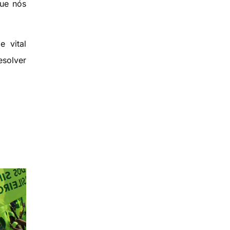
que nós
e vital
esolver