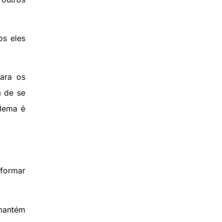
os eles
ara os
m de se
blema é
nformar
 mantém