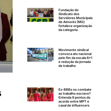
Fundação do
Sindicato dos
Servidores Municipais
de Aimorés (MG)
fortalece organização
da categoria
Movimento sindical
convoca ato nacional
pelo fim da escala 6×1
e redução da jornada
de trabalho
s
Ex-BBBs no combate
ao trabalho escravo?
Entenda 9 pontos do
acordo entre MPT e
casal de influencers