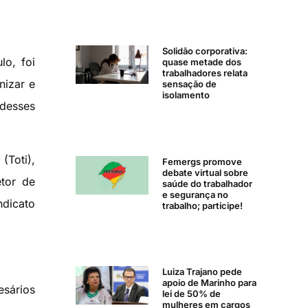
Solidão corporativa:
lo, foi
quase metade dos
trabalhadores relata
nizar e
sensação de
isolamento
desses
(Toti),
Femergs promove
debate virtual sobre
etor de
saúde do trabalhador
e segurança no
dicato
trabalho; participe!
Luiza Trajano pede
apoio de Marinho para
sários
lei de 50% de
mulheres em cargos