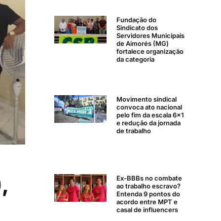
Fundação do
Sindicato dos
Servidores Municipais
de Aimorés (MG)
fortalece organização
da categoria
Movimento sindical
convoca ato nacional
pelo fim da escala 6×1
e redução da jornada
de trabalho
,
Ex-BBBs no combate
ao trabalho escravo?
Entenda 9 pontos do
acordo entre MPT e
casal de influencers