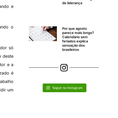
de liderança
sando e
undo o
Por que agosto
parece mais longo?
Calendário sem
feriados explica
sensação dos
ador só
brasileiros
m deste
dor e a
izado é
rabalho
Seguir no Instagram
idir um