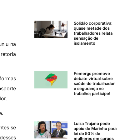
Solidão corporativa:
quase metade dos
trabalhadores relata
sensação de
isolamento
uniu na
retoria
Femergs promove
formas
debate virtual sobre
saúde do trabalhador
nsporte
e segurança no
trabalho; participe!
or.
e.
Luiza Trajano pede
ntes se
apoio de Marinho para
lei de 50% de
 desses
mulheres em cargos