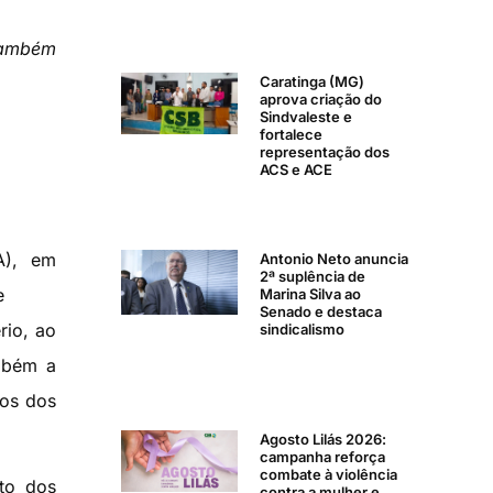
 também
Caratinga (MG)
aprova criação do
Sindvaleste e
fortalece
representação dos
ACS e ACE
A), em
Antonio Neto anuncia
2ª suplência de
e
Marina Silva ao
Senado e destaca
rio, ao
sindicalismo
mbém a
mos dos
Agosto Lilás 2026:
campanha reforça
combate à violência
ato dos
contra a mulher e