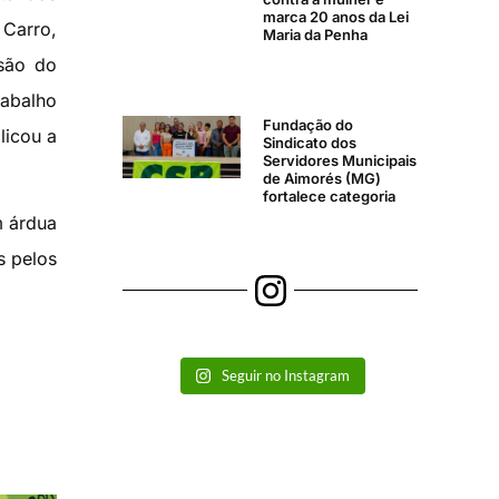
marca 20 anos da Lei
 Carro,
Maria da Penha
esão do
rabalho
Fundação do
licou a
Sindicato dos
Servidores Municipais
de Aimorés (MG)
fortalece categoria
m árdua
s pelos
Seguir no Instagram