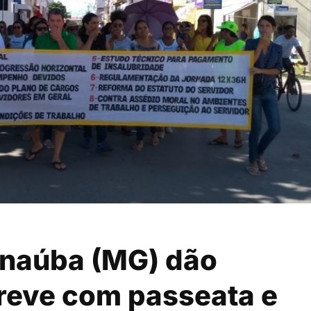
anaúba (MG) dão
greve com passeata e