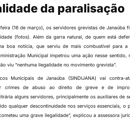
alidade da paralisação
-feira (16 de março), os servidores grevistas de Janaúba f
idade (fotos). Além da garra natural, de quem está def
ma boa notícia, que serviu de mais combustível para a 
ministração Municipal impetrou uma ação nesse sentido,
o viu “nenhuma ilegalidade no movimento grevista”.
icos Municipais de Janaúba (SINDIJANA) vai contra-at
or crimes de abuso ao direito de greve e de impro
itrária alguns servidores, principalmente os auxiliares de s
do qualquer descontinuidade nos serviços essenciais, o p
cometeu uma grave ilegalidade”, explicou a assessora jurí