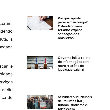
Por que agosto
parece mais longo?
izeram,
Calendário sem
feriados explica
endendo
sensação dos
brasileiros
luta: a
 negada
Governo inicia coleta
de informações para
novo relatório de
acar e
igualdade salarial
bidade
erviços
refeito
dica do
Servidores Municipais
de Paulistas (MG)
fundam sindicato e
fortalecem