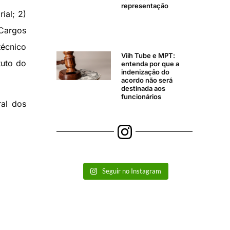
representação
ial; 2)
 Cargos
técnico
Viih Tube e MPT:
tuto do
entenda por que a
indenização do
acordo não será
destinada aos
funcionários
al dos
Seguir no Instagram